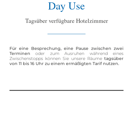
Day Use
Tagsüber verfügbare Hotelzimmer
Für eine Besprechung, eine Pause zwischen zwei
Terminen
oder zum Ausruhen während eines
Zwischenstopps können Sie unsere Räume
tagsüber
von 11 bis 16 Uhr zu einem ermäßigten Tarif nutzen.
BUCHEN SIE UNTER +41 (0)22 907 81 11
BUCHEN SIE UNTER
INFO@LAKEGENEVAHOTEL.CH